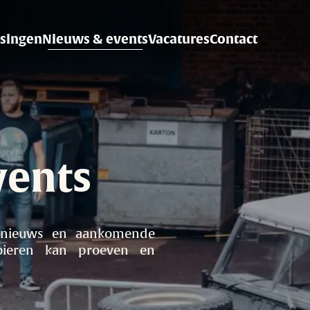
singen
Nieuws & events
Vacatures
Contact
tie
vents
e nieuws en aankomende
ieren kan proeven en