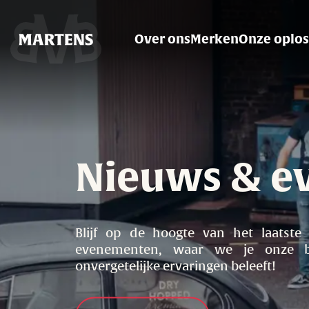
Image
Over ons
Merken
Onze oplos
Hoofdnaviga
Nieuws & e
Blijf op de hoogte van het laatst
evenementen, waar we je onze b
onvergetelijke ervaringen beleeft!