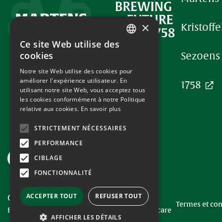
Foo
×
Kristoffe
Ce site Web utilise des
ENGLISH
cookies
Sezoens
DUTCH
Notre site Web utilise des cookies pour
améliorer l'expérience utilisateur. En
FRENCH
1758
utilisant notre site Web, vous acceptez tous
les cookies conformément à notre Politique
relative aux cookies.
En savoir plus
STRICTEMENT NÉCESSAIRES
PERFORMANCE
CIBLAGE
FONCTIONNALITÉ
ACCEPTER TOUT
REFUSER TOUT
Copyright Brewery Martens
Termes et con
Beer brewed carefully, to be consumed with care
AFFICHER LES DÉTAILS