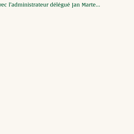
avec l’administrateur délégué Jan Martens 
et le CEO Danny Dresselaerts.  