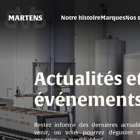
Image
Notre histoire
Marques
Nos 
Navigation
principale
Actualités e
événement
Restez informé des dernières actual
venir, où vous pourrez déguster n