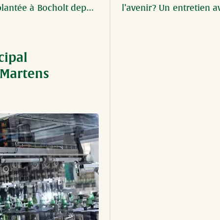
plantée à Bocholt depuis 
l’avenir ? Un entretien 
e que nous écrivons avec 
passion pour notre avenir », déclare Jan Martens. 
cipal
 Martens