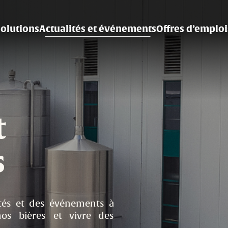
solutions
Actualités et événements
Offres d’emploi
t
s
ités et des événements à
os bières et vivre des